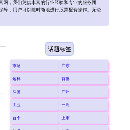
官网，我们凭借丰富的行业经验和专业的服务团
保障，用户可以随时随地进行股票配资操作。无论
话题标签
市场
广东
这样
首批
深度
广州
工业
一周
首个
上市