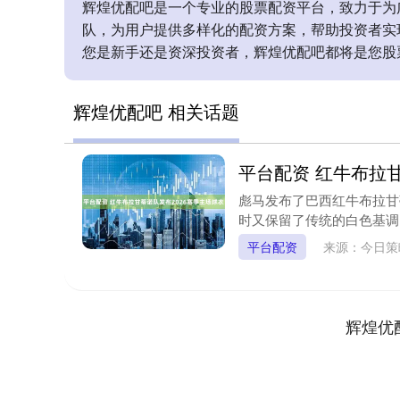
辉煌优配吧是一个专业的股票配资平台，致力于为
队，为用户提供多样化的配资方案，帮助投资者实
您是新手还是资深投资者，辉煌优配吧都将是您股
辉煌优配吧 相关话题
平台配资 红牛布拉甘
彪马发布了巴西红牛布拉甘
时又保留了传统的白色基调。
平台配资
来源：今日
辉煌优