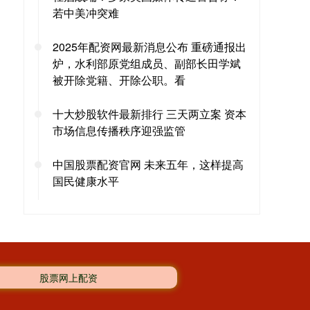
若中美冲突难
2025年配资网最新消息公布 重磅通报出
炉，水利部原党组成员、副部长田学斌
被开除党籍、开除公职。看
十大炒股软件最新排行 三天两立案 资本
市场信息传播秩序迎强监管
中国股票配资官网 未来五年，这样提高
国民健康水平
股票网上配资